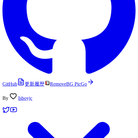
GitHub
更新履歴
RemoveBG PicGo
By
Isboyjc